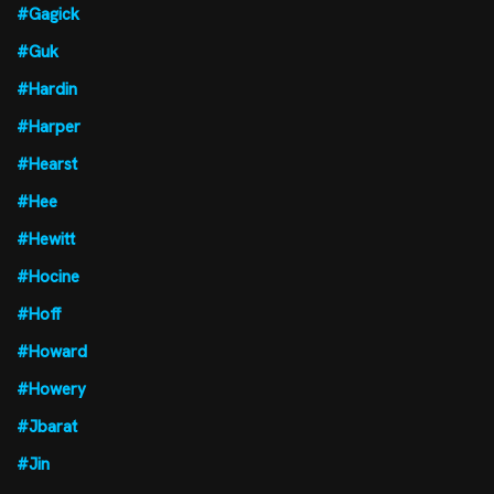
#Gagick
#Guk
#Hardin
#Harper
#Hearst
#Hee
#Hewitt
#Hocine
#Hoff
#Howard
#Howery
#Jbarat
#Jin