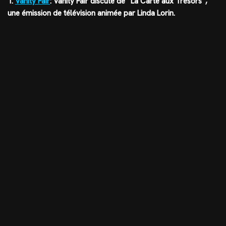
1.
Vanity Fair
: Vanity Fair discute de “La Carte aux Trésors”,
une émission de télévision animée par Linda Lorin.