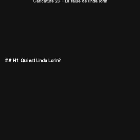
Caricature 2D – La taille de linda lorin
## H1: Qui est Linda Lorin?