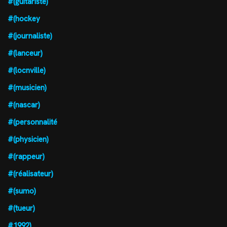
#(guitariste)
#(hockey
#(journaliste)
#(lanceur)
#(locnville)
#(musicien)
#(nascar)
#(personnalité
#(physicien)
#(rappeur)
#(réalisateur)
#(sumo)
#(tueur)
#1992)