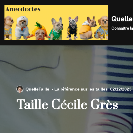
Skip
Quelle 
to
Connaître la
content
QuelleTaille
02/12/2023
Taille Cécile Grès