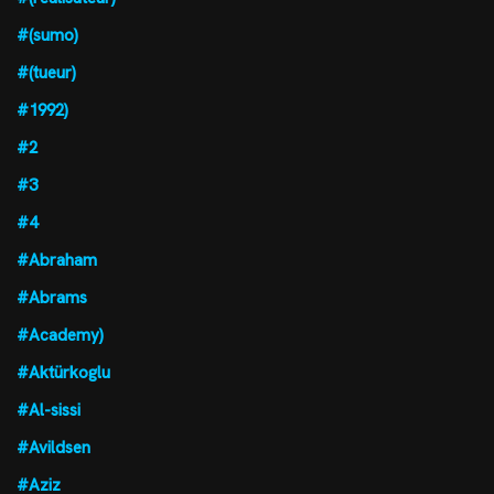
#(sumo)
#(tueur)
#1992)
#2
#3
#4
#Abraham
#Abrams
#Academy)
#Aktürkoglu
#Al-sissi
#Avildsen
#Aziz