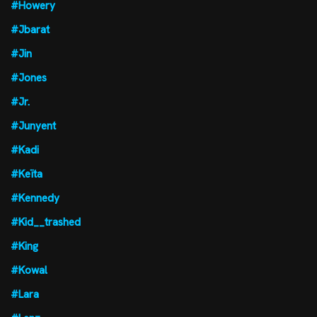
#Howery
#Jbarat
#Jin
#Jones
#Jr.
#Junyent
#Kadi
#Keïta
#Kennedy
#Kid__trashed
#King
#Kowal
#Lara