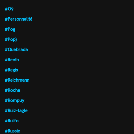
#Oÿ
#Personnalité
#Pog
#Pop)
#Quebrada
#Reeth
#Regis
#Reichmann
#Rocha
#Rompuy
#Ruiz-tagle
#Rulfo
#Russie