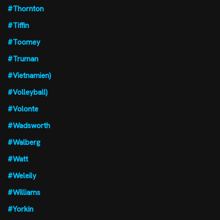
#Thornton
#Tiffin
#Toomey
#Truman
#Vietnamien)
#Volleyball)
#Volonte
#Wadsworth
#Walberg
#Watt
#Weleily
#Williams
#Yorkin