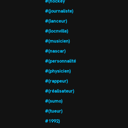
#(hockey
#(journaliste)
#(lanceur)
#(locnville)
#(musicien)
#(nascar)
#(personnalité
#(physicien)
#(rappeur)
#(réalisateur)
#(sumo)
#(tueur)
#1992)