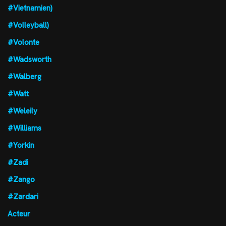
#Vietnamien)
#Volleyball)
#Volonte
#Wadsworth
#Walberg
#Watt
#Weleily
#Williams
#Yorkin
#Zadi
#Zango
#Zardari
Acteur