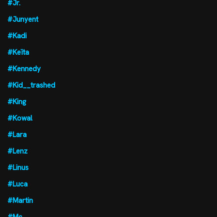
#Jr.
#Junyent
#Kadi
#Keïta
#Kennedy
#Kid__trashed
#King
#Kowal
#Lara
#Lenz
#Linus
#Luca
#Martin