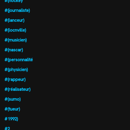
#(hockey
#(journaliste)
#(lanceur)
#(locnville)
#(musicien)
#(nascar)
#(personnalité
#(physicien)
#(rappeur)
#(réalisateur)
#(sumo)
#(tueur)
#1992)
#2