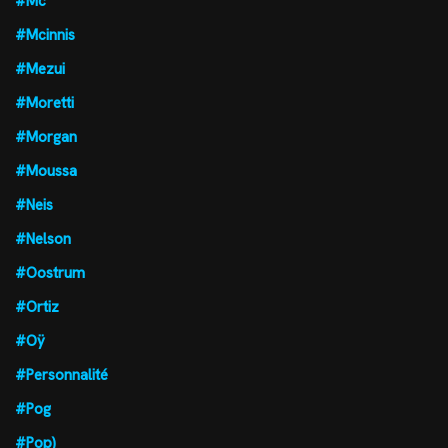
#Mc
#Mcinnis
#Mezui
#Moretti
#Morgan
#Moussa
#Neis
#Nelson
#Oostrum
#Ortiz
#Oÿ
#Personnalité
#Pog
#Pop)