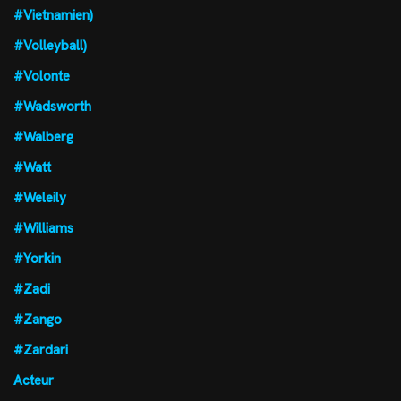
#Vietnamien)
#Volleyball)
#Volonte
#Wadsworth
#Walberg
#Watt
#Weleily
#Williams
#Yorkin
#Zadi
#Zango
#Zardari
Acteur