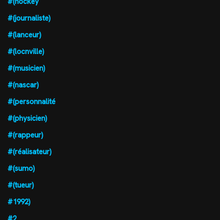
#(hockey
#(journaliste)
#(lanceur)
#(locnville)
#(musicien)
#(nascar)
#(personnalité
#(physicien)
#(rappeur)
#(réalisateur)
#(sumo)
#(tueur)
#1992)
#2