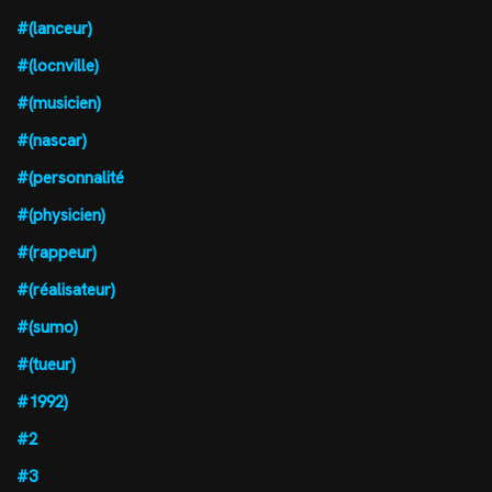
#(lanceur)
#(locnville)
#(musicien)
#(nascar)
#(personnalité
#(physicien)
#(rappeur)
#(réalisateur)
#(sumo)
#(tueur)
#1992)
#2
#3