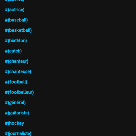
#(actrice)
#(baseball)
#(basketball)
#(biathlon)
#(catch)
#(chanteur)
#(chanteuse)
#(football)
#(footballeur)
#(général)
#(guitariste)
#(hockey
#(journaliste)