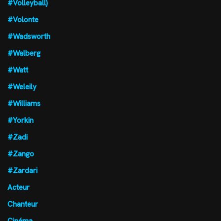
#Volleyball)
#Volonte
#Wadsworth
#Walberg
#Watt
#Weleily
#Williams
#Yorkin
#Zadi
#Zango
#Zardari
Acteur
Chanteur
Cinéma