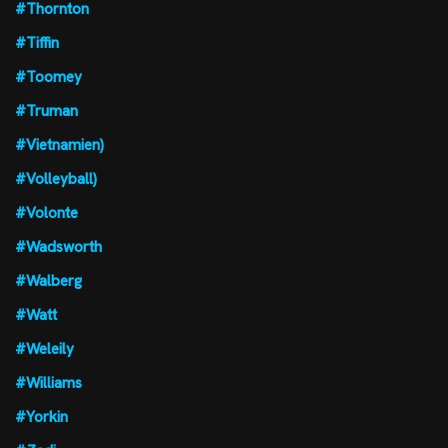
#Thornton
#Tiffin
#Toomey
#Truman
#Vietnamien)
#Volleyball)
#Volonte
#Wadsworth
#Walberg
#Watt
#Weleily
#Williams
#Yorkin