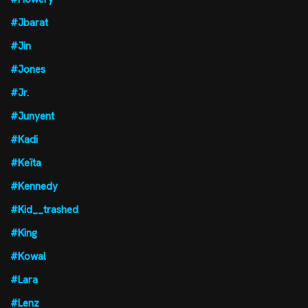
#Jbarat
#Jin
#Jones
#Jr.
#Junyent
#Kadi
#Keïta
#Kennedy
#Kid__trashed
#King
#Kowal
#Lara
#Lenz