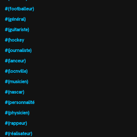
#(footballeur)
#(général)
#(guitariste)
#(hockey
#(journaliste)
#(lanceur)
#(locnville)
#(musicien)
#(nascar)
#(personnalité
#(physicien)
#(rappeur)
#(réalisateur)