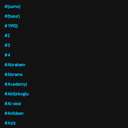
#(sumo)
#(tueur)
#1992)
#2
#3
#4
#Abraham
#Abrams
#Academy)
#Aktürkoglu
#Al-sissi
#Avildsen
#Aziz