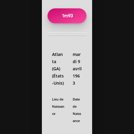
1m93
Atlan
mar
ta
di 9
(GA)
avril
(États
196
-Unis)
3
Lieu de
Date
Naissan
de
ce
Naiss
ance