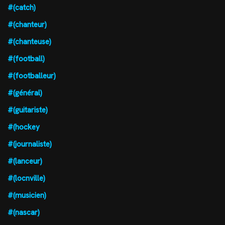
#(catch)
#(chanteur)
#(chanteuse)
#(football)
#(footballeur)
#(général)
#(guitariste)
#(hockey
#(journaliste)
#(lanceur)
#(locnville)
#(musicien)
#(nascar)