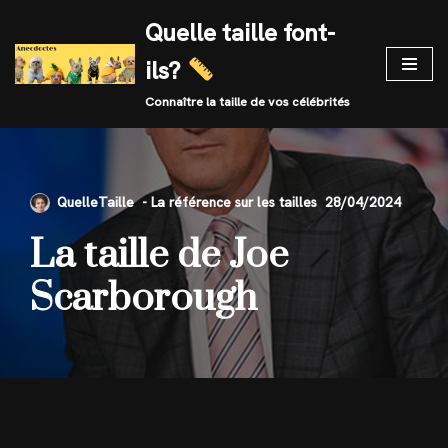
Quelle taille font-
Skip
ils?
to
content
Connaître la taille de vos célébrités
QuelleTaille
28/04/2024
La taille de Joe
Scarborough