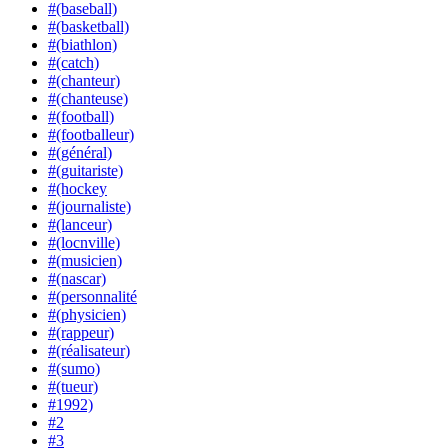
#(baseball)
#(basketball)
#(biathlon)
#(catch)
#(chanteur)
#(chanteuse)
#(football)
#(footballeur)
#(général)
#(guitariste)
#(hockey
#(journaliste)
#(lanceur)
#(locnville)
#(musicien)
#(nascar)
#(personnalité
#(physicien)
#(rappeur)
#(réalisateur)
#(sumo)
#(tueur)
#1992)
#2
#3