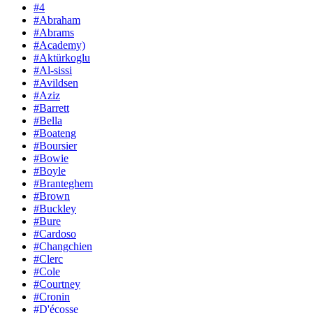
#4
#Abraham
#Abrams
#Academy)
#Aktürkoglu
#Al-sissi
#Avildsen
#Aziz
#Barrett
#Bella
#Boateng
#Boursier
#Bowie
#Boyle
#Branteghem
#Brown
#Buckley
#Bure
#Cardoso
#Changchien
#Clerc
#Cole
#Courtney
#Cronin
#D'écosse