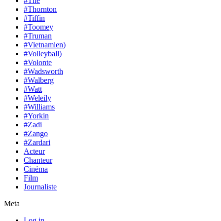
#The
#Thornton
#Tiffin
#Toomey
#Truman
#Vietnamien)
#Volleyball)
#Volonte
#Wadsworth
#Walberg
#Watt
#Weleily
#Williams
#Yorkin
#Zadi
#Zango
#Zardari
Acteur
Chanteur
Cinéma
Film
Journaliste
Meta
Log in