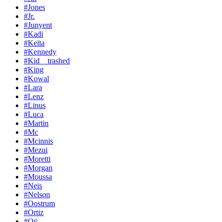
#Jones
#Jr.
#Junyent
#Kadi
#Keïta
#Kennedy
#Kid__trashed
#King
#Kowal
#Lara
#Lenz
#Linus
#Luca
#Martin
#Mc
#Mcinnis
#Mezui
#Moretti
#Morgan
#Moussa
#Neis
#Nelson
#Oostrum
#Ortiz
#Oÿ