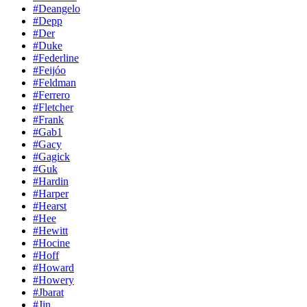
#Deangelo
#Depp
#Der
#Duke
#Federline
#Feijóo
#Feldman
#Ferrero
#Fletcher
#Frank
#Gab1
#Gacy
#Gagick
#Guk
#Hardin
#Harper
#Hearst
#Hee
#Hewitt
#Hocine
#Hoff
#Howard
#Howery
#Jbarat
#Jin