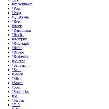
#Personnalité
#Pog
#Pop)
#Quebrada
#Reeth
#Regis
#Reichmann
#Rocha
#Rompuy
#Ruiz-tagle
#Rulfo
#Russie
#Rutherford
#Salerno
#Sanders
#Scott
#Sheen
#Silva
#Smith
#Son
#Sonenclar
#Sr.
#Stegen
#Taft