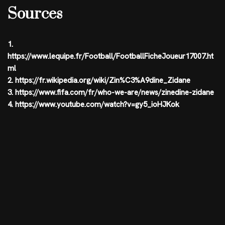
Sources
1.
https://www.lequipe.fr/Football/FootballFicheJoueur17007.ht
ml
2. https://fr.wikipedia.org/wiki/Zin%C3%A9dine_Zidane
3. https://www.fifa.com/fr/who-we-are/news/zinedine-zidane
4. https://www.youtube.com/watch?v=gy5_ioHJKok