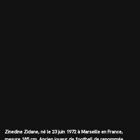
Zinedine Zidane, né le 23 juin 1972 à Marseille en France,
mesure
185 cm
. Ancien joueur de football de renommée