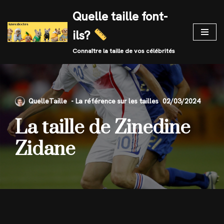
Quelle taille font-
Skip
ils?
to
content
Connaître la taille de vos célébrités
QuelleTaille
02/03/2024
La taille de Zinedine
Zidane