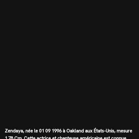
Zendaya, née le 01 09 1996 à Oakland aux États-Unis, mesure
1.78 Cm
. Cette actrice et chanteuse américaine est connue