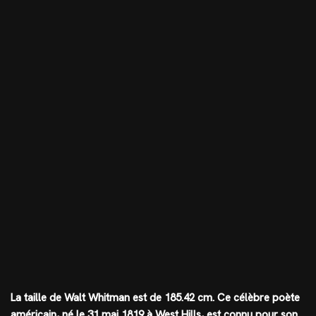
La taille de Walt Whitman est de
185.42 cm
. Ce célèbre poète
américain, né le 31 mai 1819 à West Hills, est connu pour son