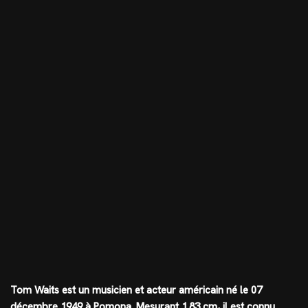
Tom Waits est un musicien et acteur américain né le 07
décembre 1949 à Pomona. Mesurant
1.83 cm
, il est connu