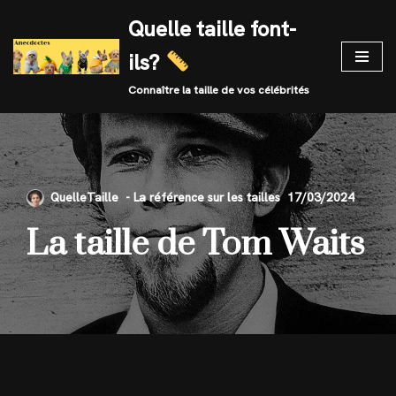
Quelle taille font-
Skip
ils?
to
content
Connaître la taille de vos célébrités
QuelleTaille
17/03/2024
La taille de Tom Waits