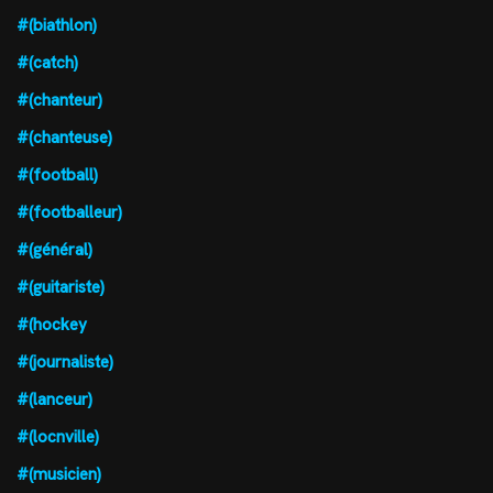
#(biathlon)
#(catch)
#(chanteur)
#(chanteuse)
#(football)
#(footballeur)
#(général)
#(guitariste)
#(hockey
#(journaliste)
#(lanceur)
#(locnville)
#(musicien)