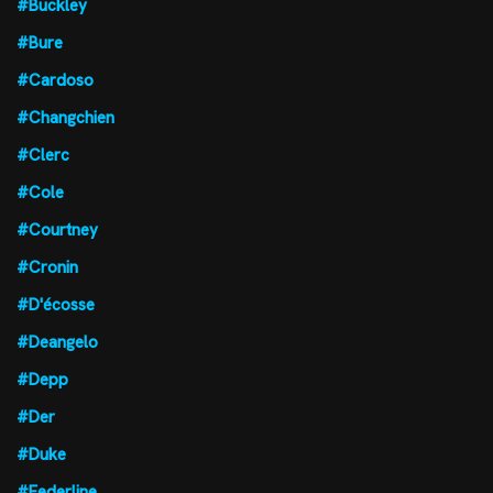
#Buckley
#Bure
#Cardoso
#Changchien
#Clerc
#Cole
#Courtney
#Cronin
#D'écosse
#Deangelo
#Depp
#Der
#Duke
#Federline