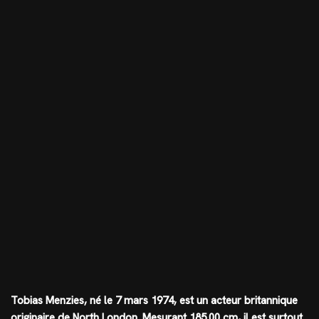
Tobias Menzies, né le 7 mars 1974, est un acteur britannique
originaire de North London. Mesurant
185.00 cm
, il est surtout