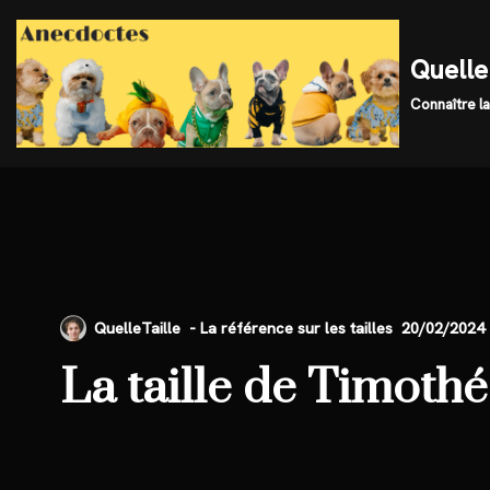
Skip
Quelle 
to
Connaître la
content
QuelleTaille
20/02/2024
La taille de Timot