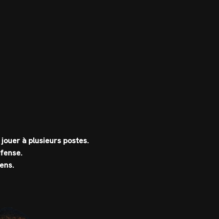
t jouer à plusieurs postes.
éfense.
iens.