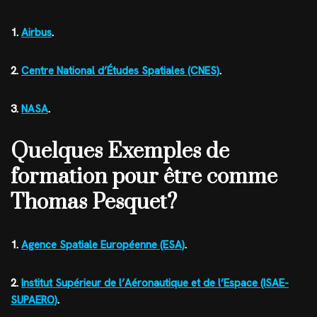
1.
Airbus
.
2.
Centre National d’Études Spatiales (CNES)
.
3.
NASA
.
Quelques Exemples de
formation pour être comme
Thomas Pesquet?
1.
Agence Spatiale Européenne (ESA)
.
2.
Institut Supérieur de l’Aéronautique et de l’Espace (ISAE-
SUPAERO)
.