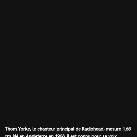
Thom Yorke, le chanteur principal de Radiohead, mesure
1.65
cm
. Né en Angleterre en 1968, il est connu pour sa voix