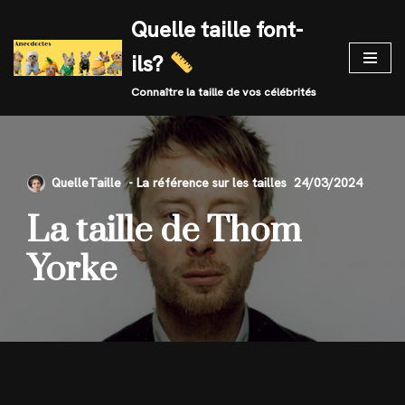
Quelle taille font-
Skip
ils?
to
content
Connaître la taille de vos célébrités
QuelleTaille
24/03/2024
La taille de Thom
Yorke