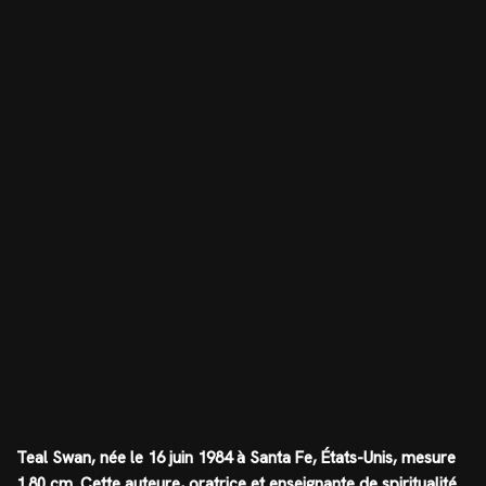
Teal Swan, née le 16 juin 1984 à Santa Fe, États-Unis, mesure
1.80 cm
. Cette auteure, oratrice et enseignante de spiritualité