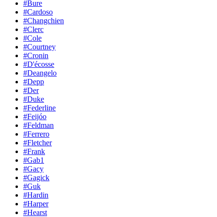
#Bure
#Cardoso
#Changchien
#Clerc
#Cole
#Courtney
#Cronin
#D'écosse
#Deangelo
#Depp
#Der
#Duke
#Federline
#Feijóo
#Feldman
#Ferrero
#Fletcher
#Frank
#Gab1
#Gacy
#Gagick
#Guk
#Hardin
#Harper
#Hearst