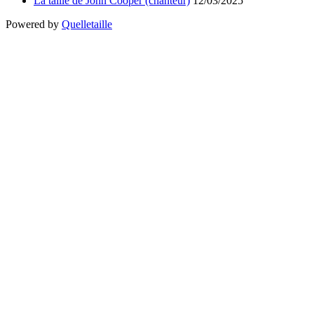
La taille de John Cooper (chanteur)
12/03/2025
Powered by
Quelletaille