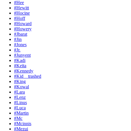
#Hee
#Hewitt
#Hocine
#Hoff
#Howard
#Howery
#Jbarat
#Jin
#Jones
#Jr.
#Junyent
#Kadi
#Keïta
#Kennedy
#Kid__trashed
#King
#Kowal
#Lara
#Lenz
#Linus
#Luca
#Martin
#Mc
#Mcinnis
#Mezui