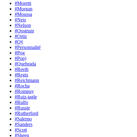
#Moretti
#Morgan
#Moussa
#Neis
#Nelson
#Oostrum
#Ortiz
#Oÿ
#Personnalité
#Pog
#Pop)
#Quebrada
#Reeth
#Regis
#Reichmann
#Rocha
#Rompuy
#Ruiz-tagle
#Rulfo
#Russie
#Rutherford
#Salerno
#Sanders
#Scott
#Sheen