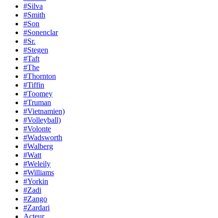
#Silva
#Smith
#Son
#Sonenclar
#Sr.
#Stegen
#Taft
#The
#Thornton
#Tiffin
#Toomey
#Truman
#Vietnamien)
#Volleyball)
#Volonte
#Wadsworth
#Walberg
#Watt
#Weleily
#Williams
#Yorkin
#Zadi
#Zango
#Zardari
Acteur