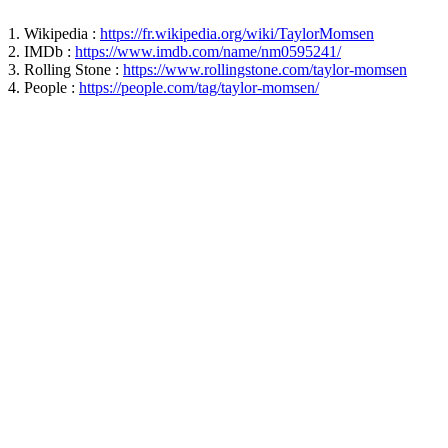
1. Wikipedia :
https://fr.wikipedia.org/wiki/TaylorMomsen
2. IMDb :
https://www.imdb.com/name/nm0595241/
3. Rolling Stone :
https://www.rollingstone.com/taylor-momsen
4. People :
https://people.com/tag/taylor-momsen/