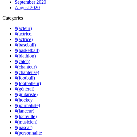
September 2020
August 2020
Categories
#(acteur)
#(actrice,
#(actrice)
#(baseball)
#(basketball)
#(biathlon)
#(catch)
#(chanteur)
#(chanteuse)
#(football)
#(footballeur)
#(général)
#(guitariste)
#(hockey
#(journaliste)
#(lanceur)
#(locnville)
#(musicien)
#(nascar)
#(personnalité