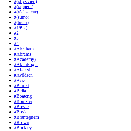
#(physicien)
#(rappeur)
#(réalisateur)
#(sumo)
#(tueur)
#1992)
#2
#3
#4
#Abraham
#Abrams
#Academy)
#Aktürkoglu
#Al-sissi
#Avildsen
#Aziz
#Barrett
#Bella
#Boateng
#Boursier
#Bowie
#Boyle
#Branteghem
#Brown
#Buckley