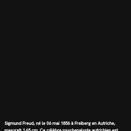
Sigmund Freud, né le 06 mai 1856 à Freiberg en Autriche,
mesurait
1.65 cm
. Ce célèbre psychanalyste autrichien est