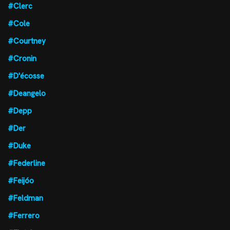
#Clerc
#Cole
#Courtney
#Cronin
#D'écosse
#Deangelo
#Depp
#Der
#Duke
#Federline
#Feijóo
#Feldman
#Ferrero