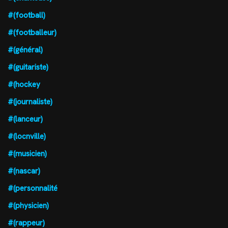
#(football)
#(footballeur)
#(général)
#(guitariste)
#(hockey
#(journaliste)
#(lanceur)
#(locnville)
#(musicien)
#(nascar)
#(personnalité
#(physicien)
#(rappeur)