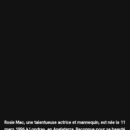
Rosie Mac, une talentueuse actrice et mannequin, est née le 11
mars 1996 à Londres, en Angleterre. Reconnue pour sa beauté