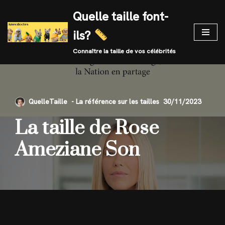
Quelle taille font-
Skip
ils?
to
content
Connaître la taille de vos célébrités
QuelleTaille
30/11/2023
La taille de Rose
Ameziane Son