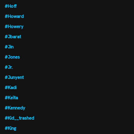
#Hoff
#Howard
#Howery
#Jbarat
#Jin
#Jones
#Jr.
#Junyent
#Kadi
#Keïta
#Kennedy
#Kid__trashed
#King