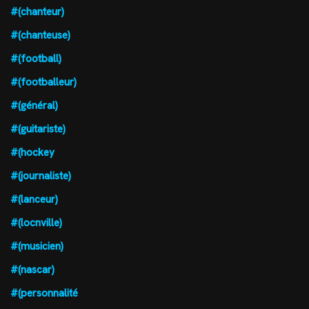
#(chanteur)
#(chanteuse)
#(football)
#(footballeur)
#(général)
#(guitariste)
#(hockey
#(journaliste)
#(lanceur)
#(locnville)
#(musicien)
#(nascar)
#(personnalité