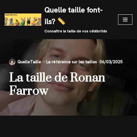
Quelle taille font-
Skip
ils?
to
content
Connaître la taille de vos célébrités
QuelleTaille
06/03/2025
La taille de Ronan
Farrow