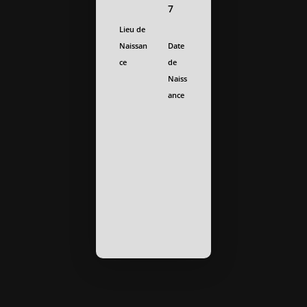
7
Lieu de
Naissan
Date
ce
de
Naiss
ance