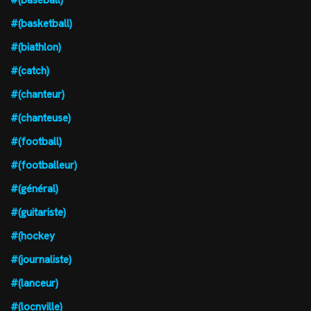
#(baseball)
#(basketball)
#(biathlon)
#(catch)
#(chanteur)
#(chanteuse)
#(football)
#(footballeur)
#(général)
#(guitariste)
#(hockey
#(journaliste)
#(lanceur)
#(locnville)