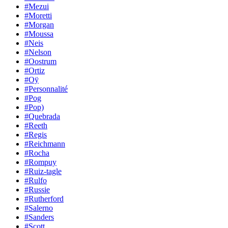
#Mezui
#Moretti
#Morgan
#Moussa
#Neis
#Nelson
#Oostrum
#Ortiz
#Oÿ
#Personnalité
#Pog
#Pop)
#Quebrada
#Reeth
#Regis
#Reichmann
#Rocha
#Rompuy
#Ruiz-tagle
#Rulfo
#Russie
#Rutherford
#Salerno
#Sanders
#Scott