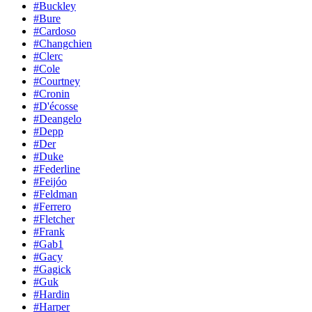
#Buckley
#Bure
#Cardoso
#Changchien
#Clerc
#Cole
#Courtney
#Cronin
#D'écosse
#Deangelo
#Depp
#Der
#Duke
#Federline
#Feijóo
#Feldman
#Ferrero
#Fletcher
#Frank
#Gab1
#Gacy
#Gagick
#Guk
#Hardin
#Harper