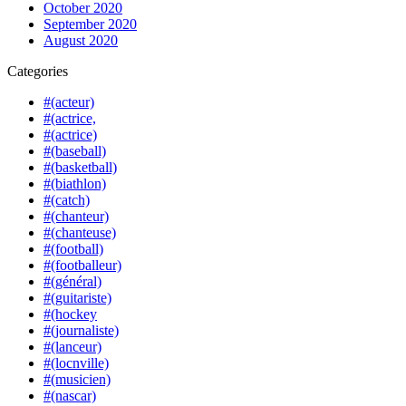
October 2020
September 2020
August 2020
Categories
#(acteur)
#(actrice,
#(actrice)
#(baseball)
#(basketball)
#(biathlon)
#(catch)
#(chanteur)
#(chanteuse)
#(football)
#(footballeur)
#(général)
#(guitariste)
#(hockey
#(journaliste)
#(lanceur)
#(locnville)
#(musicien)
#(nascar)