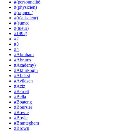
#(personnalité
#(physicien)
#(rappeur)
#(réalisateur)
#(sumo)
#(tueur)
#1992)
#2
#3
#4
#Abraham
#Abrams
#Academy)
#Aktürkoglu
#Al-sissi
#Avildsen
#Aziz
#Barrett
#Bella
#Boateng
#Boursier
#Bowie
#Boyle
#Branteghem
#Brown