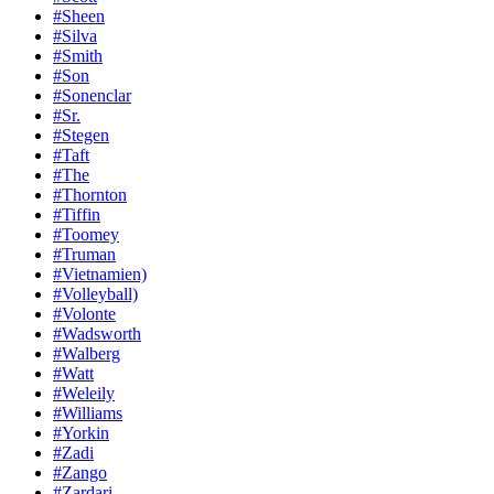
#Sheen
#Silva
#Smith
#Son
#Sonenclar
#Sr.
#Stegen
#Taft
#The
#Thornton
#Tiffin
#Toomey
#Truman
#Vietnamien)
#Volleyball)
#Volonte
#Wadsworth
#Walberg
#Watt
#Weleily
#Williams
#Yorkin
#Zadi
#Zango
#Zardari