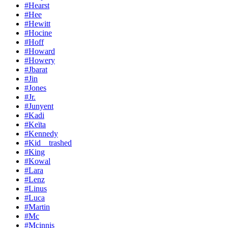
#Hearst
#Hee
#Hewitt
#Hocine
#Hoff
#Howard
#Howery
#Jbarat
#Jin
#Jones
#Jr.
#Junyent
#Kadi
#Keïta
#Kennedy
#Kid__trashed
#King
#Kowal
#Lara
#Lenz
#Linus
#Luca
#Martin
#Mc
#Mcinnis