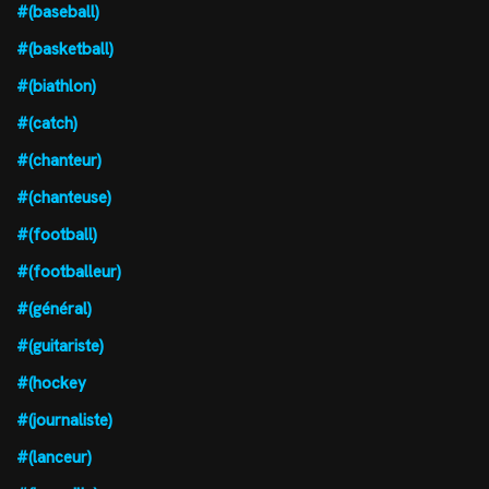
#(baseball)
#(basketball)
#(biathlon)
#(catch)
#(chanteur)
#(chanteuse)
#(football)
#(footballeur)
#(général)
#(guitariste)
#(hockey
#(journaliste)
#(lanceur)