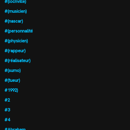
#(locnville)
#(musicien)
#(nascar)
#(personnalité
#(physicien)
#(rappeur)
#(réalisateur)
#(sumo)
#(tueur)
#1992)
#2
#3
#4
#Abraham