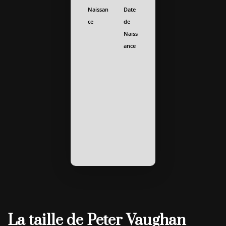
Naissan
Date
ce
de
Naiss
ance
La taille de Peter Vaughan