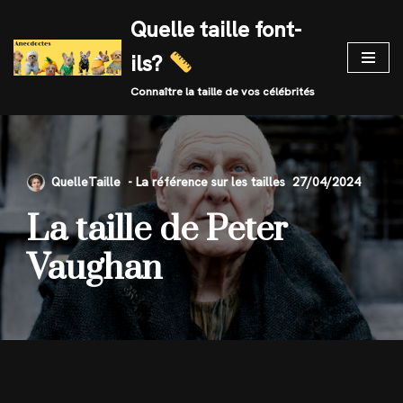
Quelle taille font-
Skip
ils?
to
content
Connaître la taille de vos célébrités
QuelleTaille
27/04/2024
La taille de Peter
Vaughan