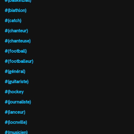
#(basketball)
#(biathlon)
#(catch)
#(chanteur)
#(chanteuse)
#(football)
#(footballeur)
#(général)
#(guitariste)
#(hockey
#(journaliste)
#(lanceur)
#(locnville)
#(musicien)