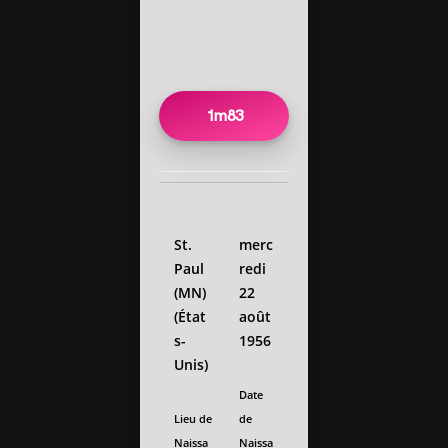
1m83
St.
merc
Paul
redi
(MN)
22
(État
août
s-
1956
Unis)
Date
Lieu de
de
Naissa
Naissa