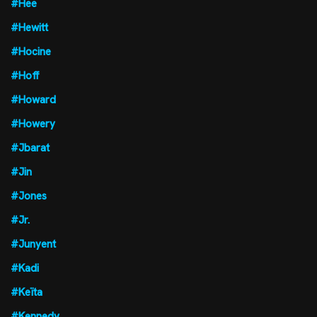
#Hee
#Hewitt
#Hocine
#Hoff
#Howard
#Howery
#Jbarat
#Jin
#Jones
#Jr.
#Junyent
#Kadi
#Keïta
#Kennedy