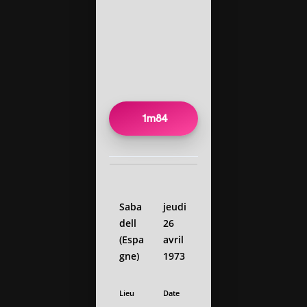
1m84
Saba
jeudi
dell
26
(Espa
avril
gne)
1973
Lieu
Date