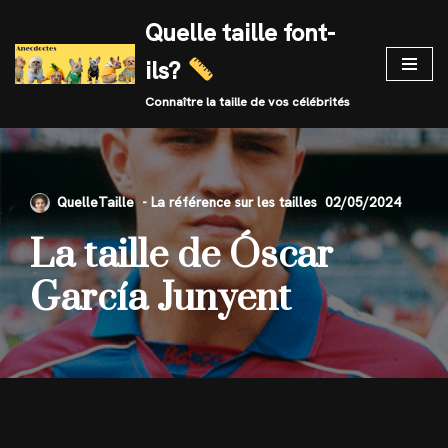
Quelle taille font-
Skip
ils?
to
content
Connaître la taille de vos célébrités
QuelleTaille
02/05/2024
La taille de Óscar
García Junyent