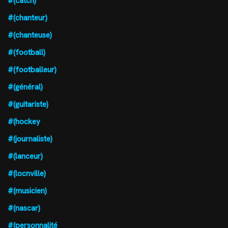
#(catch)
#(chanteur)
#(chanteuse)
#(football)
#(footballeur)
#(général)
#(guitariste)
#(hockey
#(journaliste)
#(lanceur)
#(locnville)
#(musicien)
#(nascar)
#(personnalité