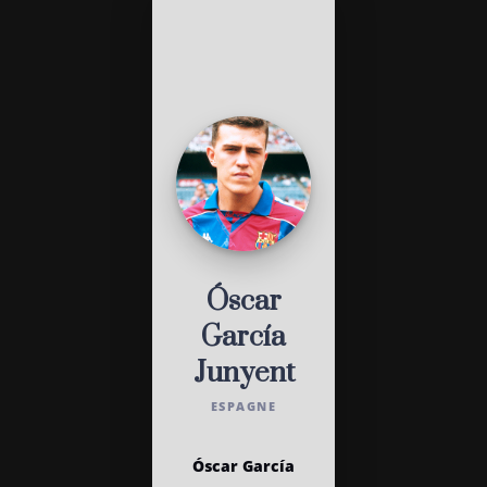
Óscar
García
Junyent
ESPAGNE
Óscar García