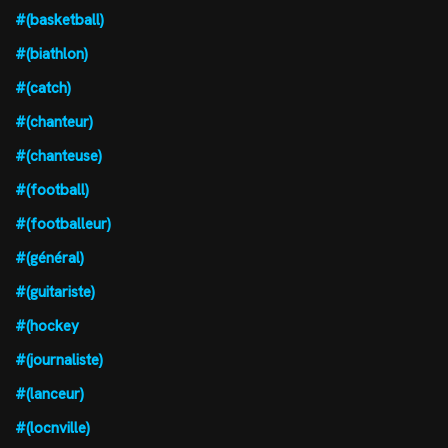
#(basketball)
#(biathlon)
#(catch)
#(chanteur)
#(chanteuse)
#(football)
#(footballeur)
#(général)
#(guitariste)
#(hockey
#(journaliste)
#(lanceur)
#(locnville)