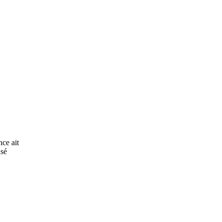
ce ait
isé