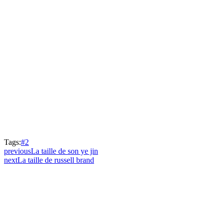
Tags:
#2
previous
La taille de son ye jin
next
La taille de russell brand