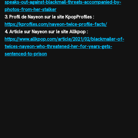
speaks-out-against-blackmail-threats-accompanied-by-
photos-from-her-stalker
3. Profil de Nayeon sur le site KpopProfiles :
https://kprofiles.com/nayeon-twice-profile-facts/
4. Article sur Nayeon sur le site Allkpop :
https://www.allkpop.com/article/2021/02/blackmailer-of-
twices-nayeon-who-threatened-her-for-years-gets-
sentenced-to-prison