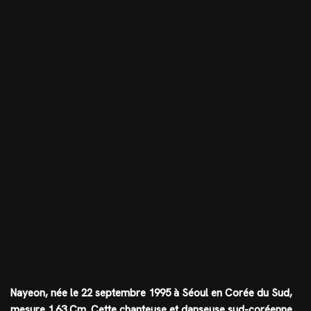
Nayeon, née le 22 septembre 1995 à Séoul en Corée du Sud,
mesure
1.63 Cm
. Cette chanteuse et danseuse sud-coréenne