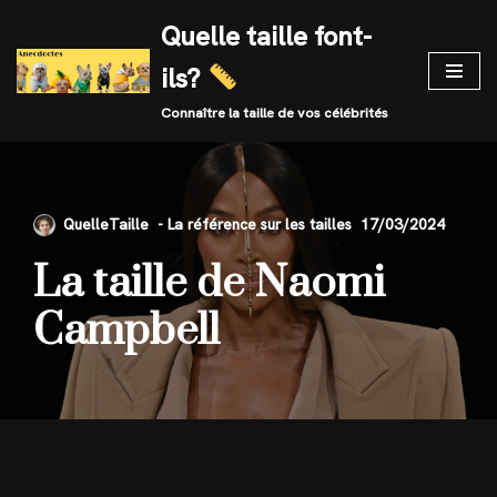
Quelle taille font-
Skip
ils?
to
content
Connaître la taille de vos célébrités
QuelleTaille
17/03/2024
La taille de Naomi
Campbell