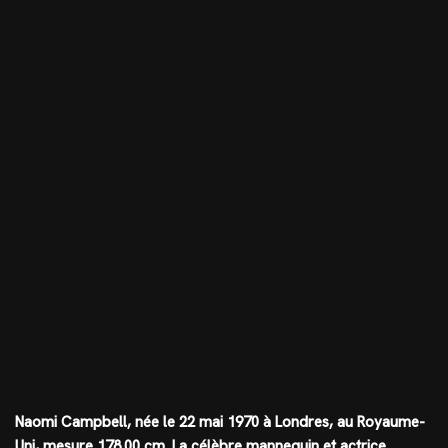
Naomi Campbell, née le 22 mai 1970 à Londres, au Royaume-
Uni, mesure
178.00 cm
. La célèbre mannequin et actrice