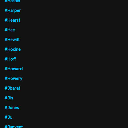
#Hardin
#Harper
#Hearst
#Hee
#Hewitt
#Hocine
#Hoff
#Howard
#Howery
#Jbarat
#Jin
#Jones
#Jr.
#Junyent