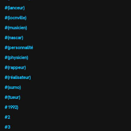
#(lanceur)
#(locnville)
#(musicien)
#(nascar)
#(personnalité
#(physicien)
#(rappeur)
#(réalisateur)
#(sumo)
#(tueur)
#1992)
#2
#3