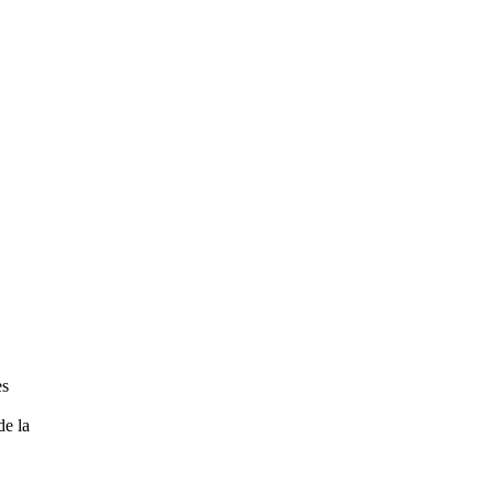
es
de la