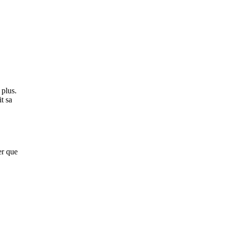
 plus.
t sa
er que