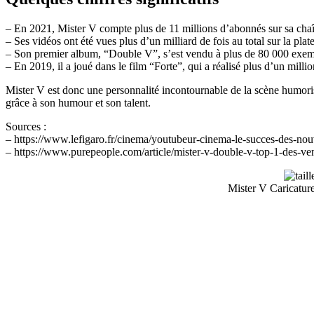
– En 2021, Mister V compte plus de 11 millions d’abonnés sur sa cha
– Ses vidéos ont été vues plus d’un milliard de fois au total sur la plat
– Son premier album, “Double V”, s’est vendu à plus de 80 000 exempl
– En 2019, il a joué dans le film “Forte”, qui a réalisé plus d’un milli
Mister V est donc une personnalité incontournable de la scène humorist
grâce à son humour et son talent.
Sources :
– https://www.lefigaro.fr/cinema/youtubeur-cinema-le-succes-des-n
– https://www.purepeople.com/article/mister-v-double-v-top-1-des-v
Mister V Caricature