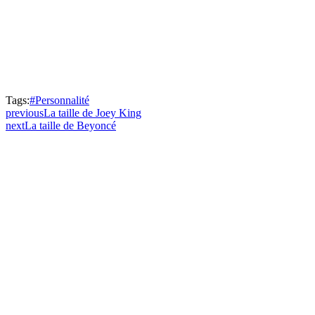
Tags:
#Personnalité
previous
La taille de Joey King
next
La taille de Beyoncé