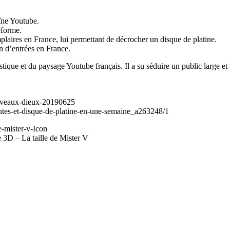
îne Youtube.
eforme.
aires en France, lui permettant de décrocher un disque de platine.
on d’entrées en France.
ique et du paysage Youtube français. Il a su séduire un public large et 
ouveaux-dieux-20190625
entes-et-disque-de-platine-en-une-semaine_a263248/1
 3D – La taille de Mister V