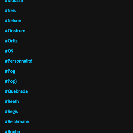
#Moussa
#Neis
#Nelson
#Oostrum
#Ortiz
#Oÿ
#Personnalité
#Pog
#Pop)
#Quebrada
#Reeth
#Regis
#Reichmann
#Rocha