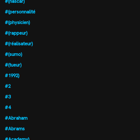
#(nascar)
#(personnalité
#(physicien)
#(rappeur)
#(réalisateur)
#(sumo)
#(tueur)
#1992)
#2
#3
#4
#Abraham
#Abrams
#Academy)