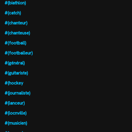
#(biathlon)
#(catch)
#(chanteur)
#(chanteuse)
#(football)
#(footballeur)
#(général)
#(guitariste)
#(hockey
#(journaliste)
#(lanceur)
#(locnville)
#(musicien)