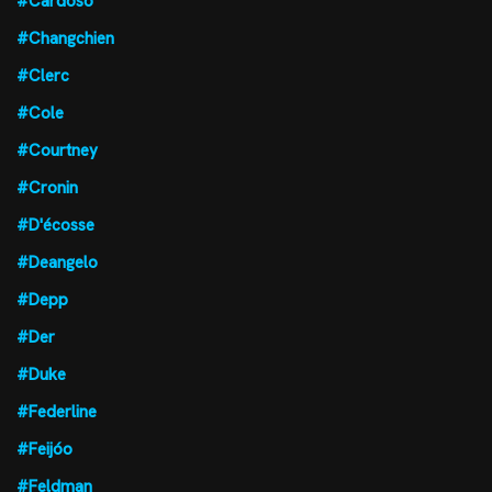
#Cardoso
#Changchien
#Clerc
#Cole
#Courtney
#Cronin
#D'écosse
#Deangelo
#Depp
#Der
#Duke
#Federline
#Feijóo
#Feldman