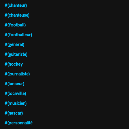
#(chanteur)
#(chanteuse)
#(football)
#(footballeur)
#(général)
#(guitariste)
#(hockey
#(journaliste)
#(lanceur)
#(locnville)
#(musicien)
#(nascar)
#(personnalité