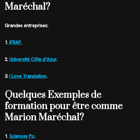
Maréchal?
Grandes entreprises:
1.
iFRAP
.
2.
Université Côte d’Azur
.
3.
I Love Translation
.
Quelques Exemples de
formation pour être comme
Marion Maréchal?
1.
Sciences Po
.