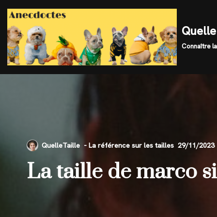
Skip
Quelle 
to
Connaître la
content
QuelleTaille
29/11/2023
La taille de marco 