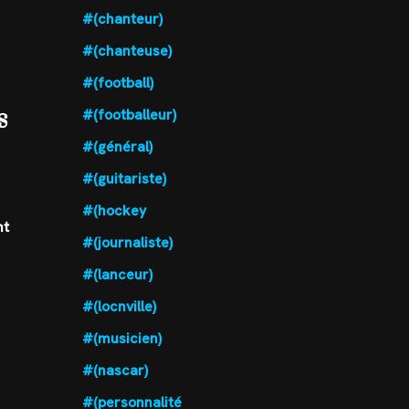
#(chanteur)
#(chanteuse)
#(football)
s
#(footballeur)
#(général)
#(guitariste)
#(hockey
nt
#(journaliste)
#(lanceur)
#(locnville)
#(musicien)
#(nascar)
#(personnalité