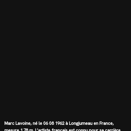
Marc Lavoine, né le 06 08 1962 à Longjumeau en France,
mesure
1.78 m
. L’artiste français est connu pour sa carrière