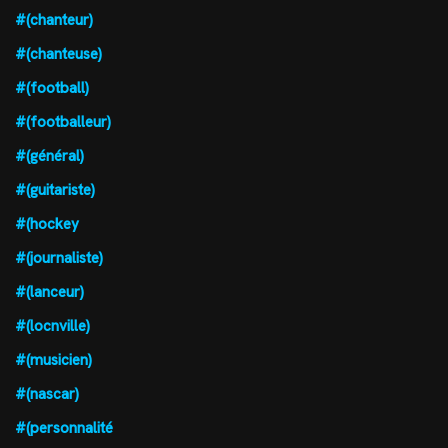
#(chanteur)
#(chanteuse)
#(football)
#(footballeur)
#(général)
#(guitariste)
#(hockey
#(journaliste)
#(lanceur)
#(locnville)
#(musicien)
#(nascar)
#(personnalité