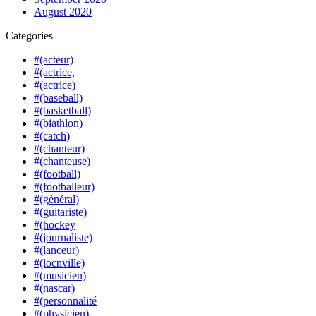
August 2020
Categories
#(acteur)
#(actrice,
#(actrice)
#(baseball)
#(basketball)
#(biathlon)
#(catch)
#(chanteur)
#(chanteuse)
#(football)
#(footballeur)
#(général)
#(guitariste)
#(hockey
#(journaliste)
#(lanceur)
#(locnville)
#(musicien)
#(nascar)
#(personnalité
#(physicien)