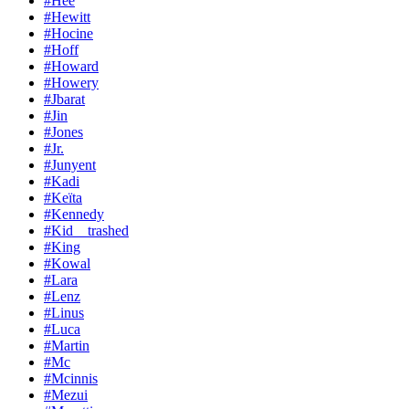
#Hee
#Hewitt
#Hocine
#Hoff
#Howard
#Howery
#Jbarat
#Jin
#Jones
#Jr.
#Junyent
#Kadi
#Keïta
#Kennedy
#Kid__trashed
#King
#Kowal
#Lara
#Lenz
#Linus
#Luca
#Martin
#Mc
#Mcinnis
#Mezui