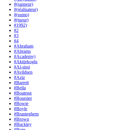
#(rappeur)
#(réalisateur)
#(sumo)
#(tueur)
#1992)
#2
#3
#4
#Abraham
#Abrams
#Academy)
#Aktürkoglu
#Al-sissi
#Avildsen
#Aziz
#Barrett
#Bella
#Boateng
#Boursier
#Bowie
#Boyle
#Branteghem
#Brown
#Buckley
#Bure