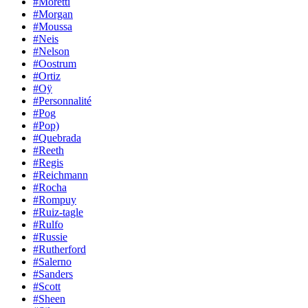
#Moretti
#Morgan
#Moussa
#Neis
#Nelson
#Oostrum
#Ortiz
#Oÿ
#Personnalité
#Pog
#Pop)
#Quebrada
#Reeth
#Regis
#Reichmann
#Rocha
#Rompuy
#Ruiz-tagle
#Rulfo
#Russie
#Rutherford
#Salerno
#Sanders
#Scott
#Sheen