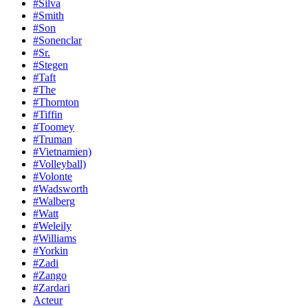
#Silva
#Smith
#Son
#Sonenclar
#Sr.
#Stegen
#Taft
#The
#Thornton
#Tiffin
#Toomey
#Truman
#Vietnamien)
#Volleyball)
#Volonte
#Wadsworth
#Walberg
#Watt
#Weleily
#Williams
#Yorkin
#Zadi
#Zango
#Zardari
Acteur