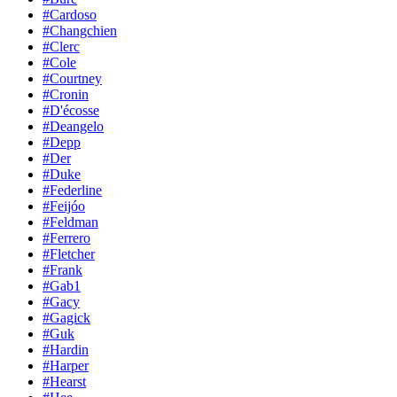
#Cardoso
#Changchien
#Clerc
#Cole
#Courtney
#Cronin
#D'écosse
#Deangelo
#Depp
#Der
#Duke
#Federline
#Feijóo
#Feldman
#Ferrero
#Fletcher
#Frank
#Gab1
#Gacy
#Gagick
#Guk
#Hardin
#Harper
#Hearst