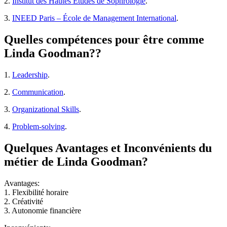
2.
Institut des Hautes Etudes de Sophrologie
.
3.
INEED Paris – École de Management International
.
Quelles compétences pour être comme
Linda Goodman??
1.
Leadership
.
2.
Communication
.
3.
Organizational Skills
.
4.
Problem-solving
.
Quelques Avantages et Inconvénients du
métier de Linda Goodman?
Avantages:
1. Flexibilité horaire
2. Créativité
3. Autonomie financière