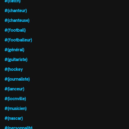
#(catch)
#(chanteur)
#(chanteuse)
#(football)
#(footballeur)
#(général)
#(guitariste)
#(hockey
#(journaliste)
#(lanceur)
#(locnville)
#(musicien)
#(nascar)
#(personnalité