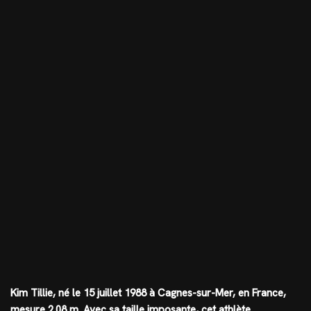
Kim Tillie, né le 15 juillet 1988 à Cagnes-sur-Mer, en France,
mesure
2.08 m
. Avec sa taille imposante, cet athlète