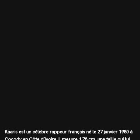
Kaaris est un célèbre rappeur français né le 27 janvier 1980 à
Cocody en Côte d’Ivoire. Il mesure
1.78 cm
, une taille qui lui