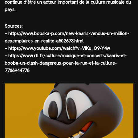
continue d’être un acteur important de la culture musicale du
pays.
Sources:
– https://www.booska-p.com/new-kaaris-vendus-un-million-
dexemplaires-en-realite-a502673.html
– https://www.youtube.com/watch?v=ViKu_O9-Y4w
– https://www.rtl.fr/culture/musique-et-concerts/kaaris-et-
booba-un-clash-dangereux-pour-la-rue-et-la-culture-
7786944778