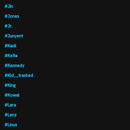
#Jin
#Jones
#Jr.
#Junyent
#Kadi
#Keïta
#Kennedy
#Kid__trashed
#King
#Kowal
#Lara
#Lenz
#Linus