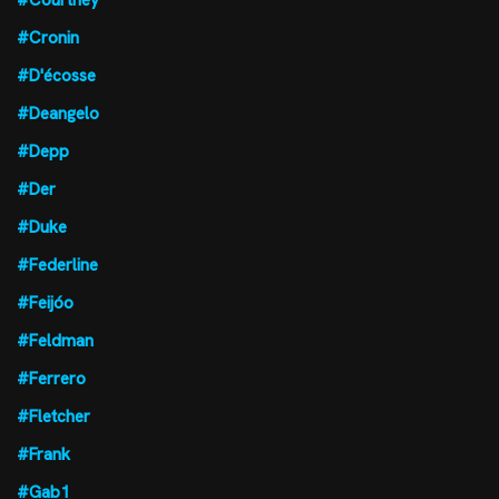
#Courtney
#Cronin
#D'écosse
#Deangelo
#Depp
#Der
#Duke
#Federline
#Feijóo
#Feldman
#Ferrero
#Fletcher
#Frank
#Gab1