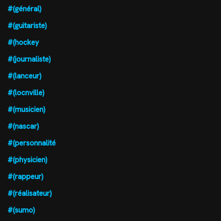
#(général)
#(guitariste)
#(hockey
#(journaliste)
#(lanceur)
#(locnville)
#(musicien)
#(nascar)
#(personnalité
#(physicien)
#(rappeur)
#(réalisateur)
#(sumo)