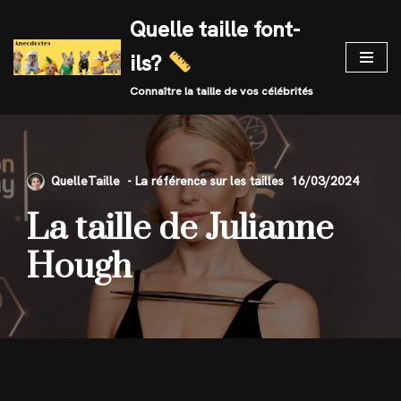
Quelle taille font-
Skip
ils?
to
content
Connaître la taille de vos célébrités
QuelleTaille
16/03/2024
La taille de Julianne
Hough