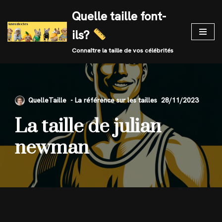
Quelle taille font-
Skip
ils?
to
content
Connaître la taille de vos célébrités
QuelleTaille
28/11/2023
La taille de julian
newman