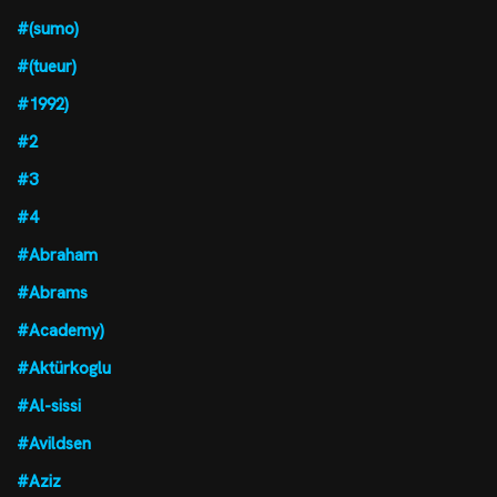
#(sumo)
#(tueur)
#1992)
#2
#3
#4
#Abraham
#Abrams
#Academy)
#Aktürkoglu
#Al-sissi
#Avildsen
#Aziz