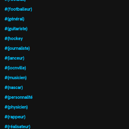
#(footballeur)
#(général)
#(guitariste)
#(hockey
#(journaliste)
#(lanceur)
#(locnville)
#(musicien)
#(nascar)
#(personnalité
#(physicien)
#(rappeur)
#(réalisateur)