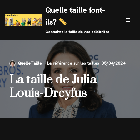
Quelle taille font-
Skip
ils?
to
content
Connaître la taille de vos célébrités
QuelleTaille
05/04/2024
La taille de Julia
Louis-Dreyfus