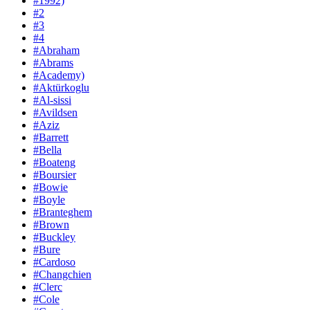
#1992)
#2
#3
#4
#Abraham
#Abrams
#Academy)
#Aktürkoglu
#Al-sissi
#Avildsen
#Aziz
#Barrett
#Bella
#Boateng
#Boursier
#Bowie
#Boyle
#Branteghem
#Brown
#Buckley
#Bure
#Cardoso
#Changchien
#Clerc
#Cole