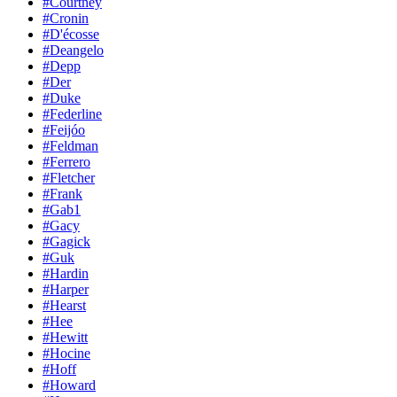
#Courtney
#Cronin
#D'écosse
#Deangelo
#Depp
#Der
#Duke
#Federline
#Feijóo
#Feldman
#Ferrero
#Fletcher
#Frank
#Gab1
#Gacy
#Gagick
#Guk
#Hardin
#Harper
#Hearst
#Hee
#Hewitt
#Hocine
#Hoff
#Howard