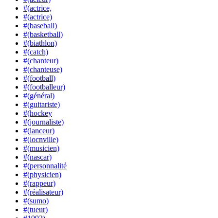
#(actrice,
#(actrice)
#(baseball)
#(basketball)
#(biathlon)
#(catch)
#(chanteur)
#(chanteuse)
#(football)
#(footballeur)
#(général)
#(guitariste)
#(hockey
#(journaliste)
#(lanceur)
#(locnville)
#(musicien)
#(nascar)
#(personnalité
#(physicien)
#(rappeur)
#(réalisateur)
#(sumo)
#(tueur)