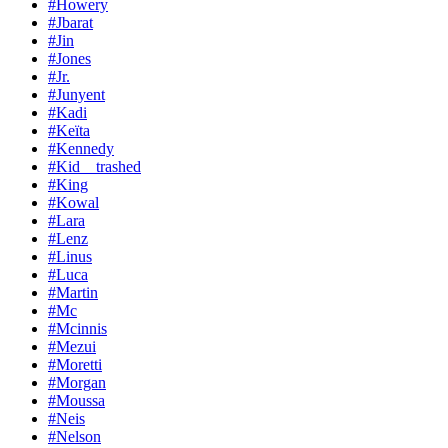
#Howery
#Jbarat
#Jin
#Jones
#Jr.
#Junyent
#Kadi
#Keïta
#Kennedy
#Kid__trashed
#King
#Kowal
#Lara
#Lenz
#Linus
#Luca
#Martin
#Mc
#Mcinnis
#Mezui
#Moretti
#Morgan
#Moussa
#Neis
#Nelson