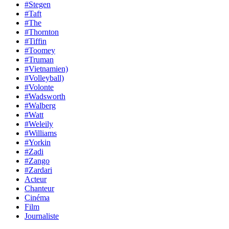
#Stegen
#Taft
#The
#Thornton
#Tiffin
#Toomey
#Truman
#Vietnamien)
#Volleyball)
#Volonte
#Wadsworth
#Walberg
#Watt
#Weleily
#Williams
#Yorkin
#Zadi
#Zango
#Zardari
Acteur
Chanteur
Cinéma
Film
Journaliste