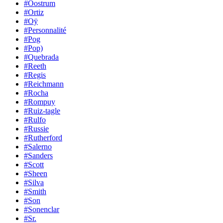
#Oostrum
#Ortiz
#Oÿ
#Personnalité
#Pog
#Pop)
#Quebrada
#Reeth
#Regis
#Reichmann
#Rocha
#Rompuy
#Ruiz-tagle
#Rulfo
#Russie
#Rutherford
#Salerno
#Sanders
#Scott
#Sheen
#Silva
#Smith
#Son
#Sonenclar
#Sr.