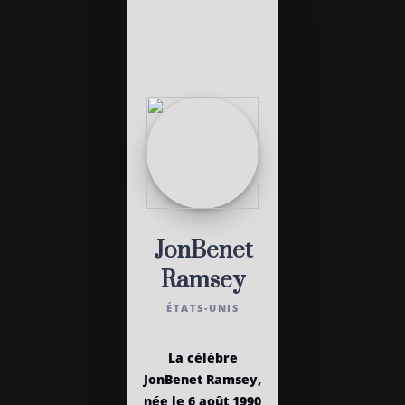
JonBenet
Ramsey
ÉTATS-UNIS
La célèbre
JonBenet Ramsey,
née le 6 août 1990