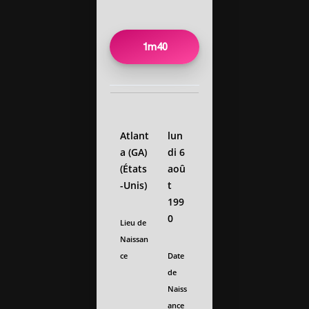
1m40
Atlant
lun
a (GA)
di 6
(États
aoû
-Unis)
t
199
0
Lieu de
Naissan
ce
Date
de
Naiss
ance