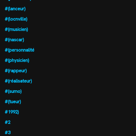
#(lanceur)
#(locnville)
#(musicien)
#(nascar)
#(personnalité
#(physicien)
#(rappeur)
#(réalisateur)
#(sumo)
#(tueur)
#1992)
#2
#3