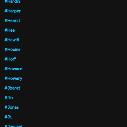
#Hardin
#Harper
#Hearst
#Hee
#Hewitt
#Hocine
#Hoff
#Howard
#Howery
#Jbarat
#Jin
#Jones
#Jr.
#Junyent