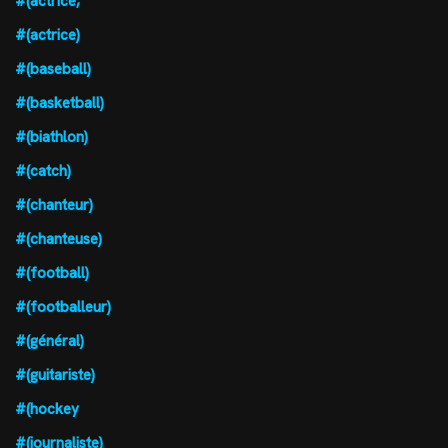
#(actrice,
#(actrice)
#(baseball)
#(basketball)
#(biathlon)
#(catch)
#(chanteur)
#(chanteuse)
#(football)
#(footballeur)
#(général)
#(guitariste)
#(hockey
#(journaliste)