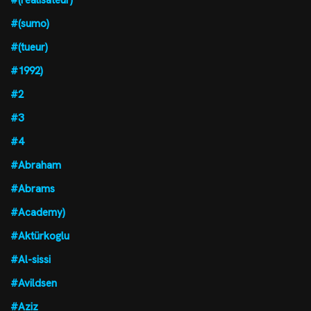
#(sumo)
#(tueur)
#1992)
#2
#3
#4
#Abraham
#Abrams
#Academy)
#Aktürkoglu
#Al-sissi
#Avildsen
#Aziz