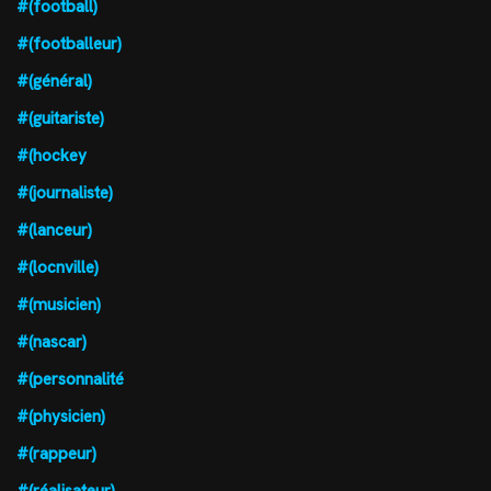
#(football)
#(footballeur)
#(général)
#(guitariste)
#(hockey
#(journaliste)
#(lanceur)
#(locnville)
#(musicien)
#(nascar)
#(personnalité
#(physicien)
#(rappeur)
#(réalisateur)