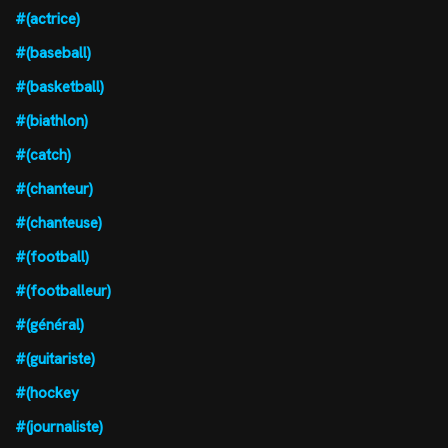
#(actrice)
#(baseball)
#(basketball)
#(biathlon)
#(catch)
#(chanteur)
#(chanteuse)
#(football)
#(footballeur)
#(général)
#(guitariste)
#(hockey
#(journaliste)