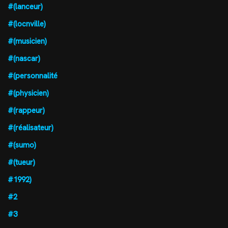
#(lanceur)
#(locnville)
#(musicien)
#(nascar)
#(personnalité
#(physicien)
#(rappeur)
#(réalisateur)
#(sumo)
#(tueur)
#1992)
#2
#3