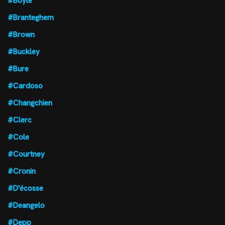
#Boyle
#Branteghem
#Brown
#Buckley
#Bure
#Cardoso
#Changchien
#Clerc
#Cole
#Courtney
#Cronin
#D'écosse
#Deangelo
#Depp